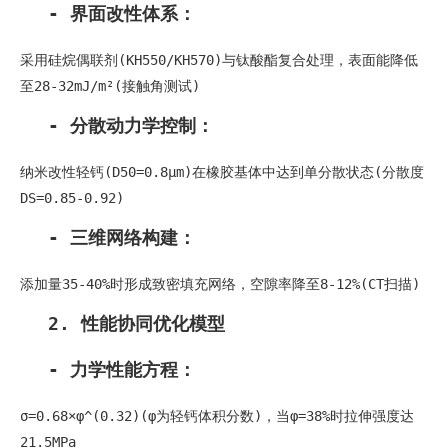
- 界面改性体系：
采用硅烷偶联剂(KH550/KH570)与钛酸酯复合处理，表面能降低
至28-32mJ/m²(接触角测试)
- 分散动力学控制：
纳米改性轻钙(D50=0.8μm)在橡胶基体中达到单分散状态(分散度
DS=0.85-0.92)
- 三维网络构建：
添加量35-40%时形成致密填充网络，空隙率降至8-12%(CT扫描)
2. 性能协同优化模型
- 力学性能方程：
σ=0.68×φ^(0.32)(φ为轻钙体积分数)，当φ=38%时拉伸强度达
21.5MPa