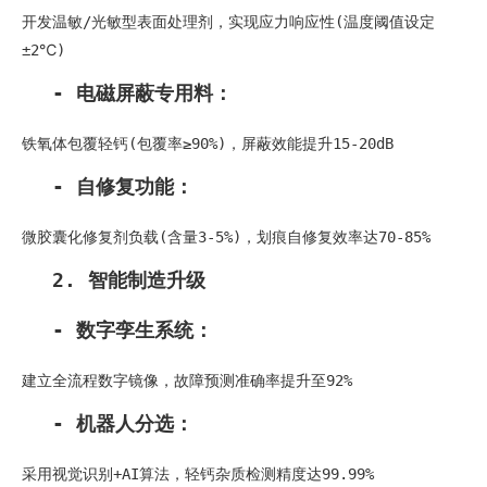
开发温敏/光敏型表面处理剂，实现应力响应性(温度阈值设定
±2℃)
- 电磁屏蔽专用料：
铁氧体包覆轻钙(包覆率≥90%)，屏蔽效能提升15-20dB
- 自修复功能：
微胶囊化修复剂负载(含量3-5%)，划痕自修复效率达70-85%
2. 智能制造升级
- 数字孪生系统：
建立全流程数字镜像，故障预测准确率提升至92%
- 机器人分选：
采用视觉识别+AI算法，轻钙杂质检测精度达99.99%