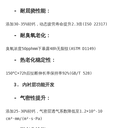
- 耐屈挠性能：
添加30-35%轻钙，动态疲劳寿命提升2.3倍(ISO 22317)
- 耐臭氧老化：
臭氧浓度50pphmm下暴露48h无裂纹(ASTM D1149)
- 热老化稳定性：
150℃×72h后扯断伸长率保持率92%(GB/T 528)
3. 内衬层功能开发
- 气密性提升：
添加25-30%轻钙，气密层透气系数降低至1.2×10^-10
cm³·mm/(m²·s·Pa)