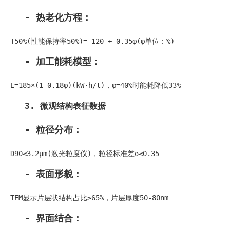
- 热老化方程：
T50%(性能保持率50%)= 120 + 0.35φ(φ单位：%)
- 加工能耗模型：
E=185×(1-0.18φ)(kW·h/t)，φ=40%时能耗降低33%
3. 微观结构表征数据
- 粒径分布：
D90≤3.2μm(激光粒度仪)，粒径标准差σ≤0.35
- 表面形貌：
TEM显示片层状结构占比≥65%，片层厚度50-80nm
- 界面结合：